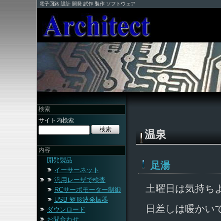
電子回路 設計 開発 試作 製作 ソフトウェア
検索
サイト内検索
温泉
内容
開発製品
足湯
イーサーネット
汎用レーザで検査
土曜日は気持ち
RCサーボモーター制御
USB 矩形波発振器
日差しは暖かい
ダウンロード
お問合わせ