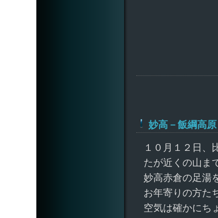
妙高－飯綱高原
１０月１２日、
たが近くの山ま
妙高赤倉の足湯
お年寄りの方た
空気は確かにち