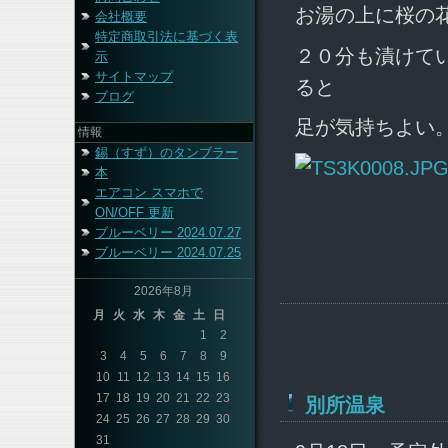
お湯の上に桜の
会社概要
特定商取引法に基づく表
２０分も漬けて
示
サイトマップ
ると
ブログ
足が気持ちよい
情報
錫（すず）のタンブラー
本
エアコン スマホで
ON/OFF 更新
ブルーベリー 2024.07.27
ブルーベリー 2024.07.25
2026年8月
月
火
水
木
金
土
日
1
2
3
4
5
6
7
8
9
10
11
12
13
14
15
16
17
18
19
20
21
22
23
別所温泉
24
25
26
27
28
29
30
31