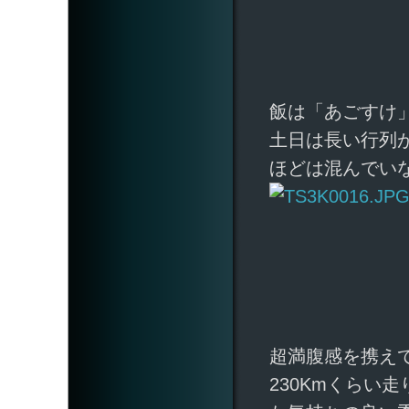
飯は「あごすけ
土日は長い行列
ほどは混んでい
超満腹感を携え
230Kmくらい