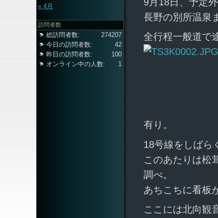
9月18日、予定
« 4月
長野の別所温泉
訪問者数
総訪問者数:
274207
全行程一般道で
今日の訪問者数:
42
昨日の訪問者数:
100
オンライン中の人数:
1
有り。
18号線をしばら
このあたりは松
調べ。
あちこちに看板
ここには北向観