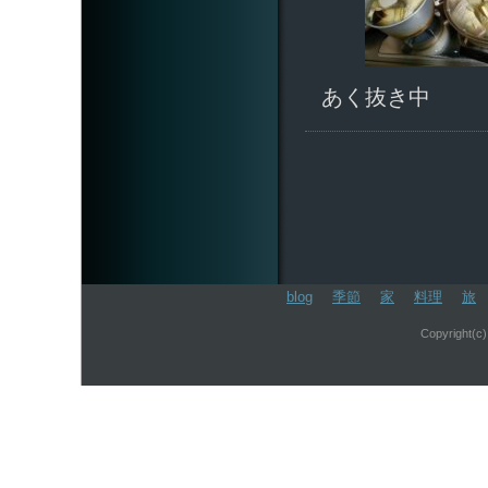
あく抜き中
このページのトップへ
blog
季節
家
料理
旅
Copyright(c)