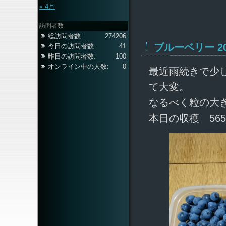
« 4月
訪問者数
総訪問者数:
274206
ブルーベリー 202
今日の訪問者数:
41
昨日の訪問者数:
100
オンライン中の人数:
0
最近雨続きで少
て大変。
なるべく粒の大
本日の収穫 565