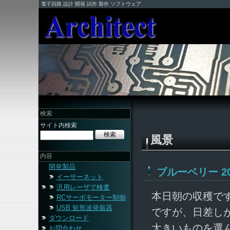
電子回路 設計 開発 試作 製作 ソフトウェア
検索
サイト内検索
風景
内容
開発製品
ブルーベリー 202
イーサーネット
汎用レーザで検査
本日朝の収穫で
RCサーボモーター制御
USB 矩形波発振器
ですが、日差し
ダウンロード
大きいものを選
お問合わせ